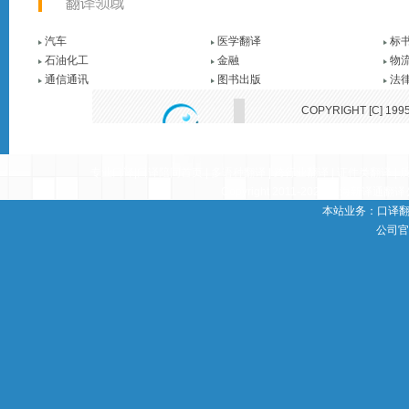
汽车
医学翻译
标
石油化工
金融
物
通信通讯
图书出版
法
COPYRIGHT [C] 1995
新译通
专业口译|口译陪同
首页 |
多语种翻译
|
跨行业翻译
|
证件类翻译
|
Copyright 2011-2022
上海新译通翻译
本站业务：
口译
公司官