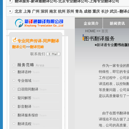
翻译服务
-新译通
翻译公司
-
北京专业翻译公司
-
上海专业翻译公司
北京
上海
广州
深圳
南京
杭州
苏州
青岛
成都
重庆
长沙
武汉
--
翻译
HOME
>>
首页
图书翻译服务
专业同声传译-同声翻译
■
新译通
专业
图书出版
翻译公司
>>
翻译范畴
作为一家专业的图
特殊性，即它的专
翻译语种
Team
工作过程中，公司
专业领域
Team
译流程表，以控制
口语陪同翻译
Team
等质量问题，公司
是以高质量吸引了
疑问解答
Team
影音翻译
Team
由于在图书翻译领
翻译服务报价
Team
译现在不但占据了
翻译流程
Team
地，公司的高质量