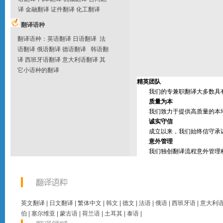
译
金融翻译
证件翻译
化工翻译
翻译语种
翻译语种
：
英语翻译
日语翻译
法
语翻译
俄语翻译
德语翻译
韩语翻
译
西班牙语翻译
意大利语翻译
其
它
小语种的翻译
精英团队
我们的专兼职翻译大多数具有
质量为本
我们致力于提供高质量的本地
诚实守信
成立以来，我们始终信守承诺
意外管理
我们独创翻译流程意外管理程
英文翻译
|
日文翻译
|
繁体中文
|
韩文
|
德文
|
法语
|
俄语
|
西班牙语
|
意大利
伯
|
塞尔维亚
|
蒙古语
|
荷兰语
|
土耳其
|
泰语
|