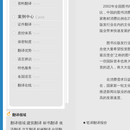
资料翻译
Team
2002年全国图书纯
比，中国的图书消
家教材消费比例在
证件翻译
版发行业在内的文
Team
版业带来快速发展
质控体系
Team
保密制度
Team
图书出版发行业由
垒使大量希望投资
翻译优势
Team
最后堡垒”之称的
语言辨识
Team
一些国际资本也将
资的进入，将大大
特色服务
Team
各国语言
Team
在消费需求日益扩
翻译在线
在，国家新一轮文化
Team
推进新闻出版业的
高的发展速度。
翻译领域
翻译领域
:
建筑翻译
标书翻译
■ 笔译
翻译报价
俄
语翻译
汽车翻译
机械翻译
合同翻