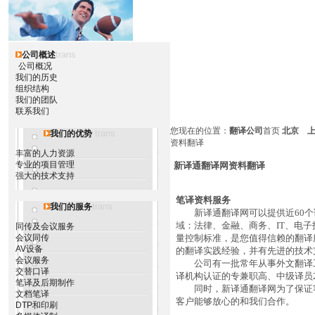
trans
公司概述
公司概况
我们的历史
组织结构
我们的团队
联系我们
您现在的位置：
翻译公司
首页
北京
trans
我们的优势
资料翻译
丰富的人力资源
专业的项目管理
新译通翻译网资料翻译
强大的技术支持
笔译
资料
服务
trans
我们的服务
新译通翻译网可以提供近60个
域：法律、金融、商务、IT、电
同传及会议服务
会议同传
量控制标准，是您值得信赖的翻译
AV设备
的翻译实践经验，并有先进的技术
会议服务
公司有一批常年从事外文翻译工
交替口译
译机构认证的专兼职高、中级译员
笔译及后期制作
同时，新译通翻译网为了保证客
文档笔译
客户能够放心的和我们合作。
DTP和印刷