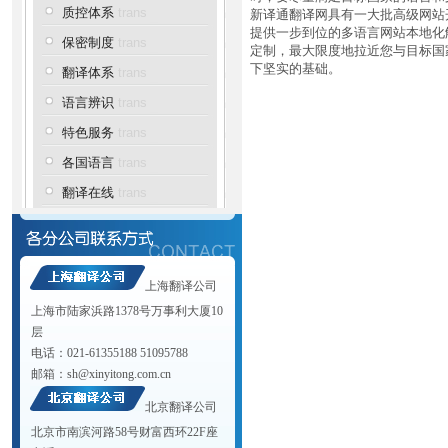
质控体系
trans
新译通翻译网具有一大批高级网站
提供一步到位的多语言网站本地化
保密制度
trans
定制，最大限度地拉近您与目标国
下坚实的基础。
翻译体系
trans
语言辨识
trans
特色服务
trans
各国语言
trans
翻译在线
trans
上海翻译公司
上海市陆家浜路1378号万事利大厦10
层
电话：021-61355188 51095788
邮箱：
sh@xinyitong.com.cn
北京翻译公司
北京市南滨河路58号财富西环22F座