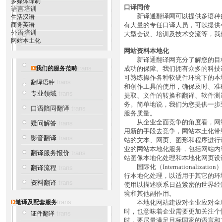
多媒体译制
口译同传
语言培训
新译通翻译网可以提供多语种的
生活汉语
商务英语
有大量的专任口译人员，可以提供
外语培训
大型会议、培训及技术交流等，我
网站本土化
网站
资料
本地化
新译通翻译网充分了解您的目标
trans
我们的服务范畴
成功的保障。我们拥有众多的科技
可熟练操作各种软硬件环境下的本
trans
翻译语种
和创作工具的使用，确保及时、准
专业领域
trans
提取、文件的转换和翻译、软件测
务。简单地说，我们为您提供一步
口语陪同翻译
trans
服务质量。
从企业全面竞争的角度看，网站
疑问解答
trans
用新的手段去竞争，网站本土化带
影音翻译
trans
站的文本、网页、图形和程序进行
业的网站本地化服务，包括网站内
翻译服务报价
trans
站图像本地化处理和本地化网页设
国际化（Internationalizat
翻译流程
trans
行本地化处理，以适用于其它的环
资料翻译
trans
使用以描述联系日益紧密的世界经
境和其他副作用。
trans
笔译及配套服务
本地化网站建设对企业应对全球
时，也意味着企业需要更加关注个性化（
trans
证件翻译
时，要尽量满足目标国家的语言和