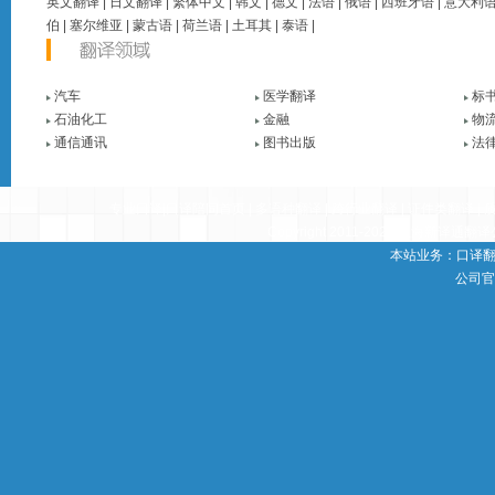
英文翻译
|
日文翻译
|
繁体中文
|
韩文
|
德文
|
法语
|
俄语
|
西班牙语
|
意大利
伯
|
塞尔维亚
|
蒙古语
|
荷兰语
|
土耳其
|
泰语
|
汽车
医学翻译
标
石油化工
金融
物
通信通讯
图书出版
法
COPYRIGHT [C] 1995
新译通
专业口译|口译陪同
首页 |
多语种翻译
|
跨行业翻译
|
证件类翻译
|
Copyright 2011-2022
上海新译通翻译
本站业务：
口译
公司官