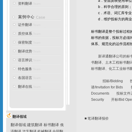
a．全面反映使用单位
资料翻译
Team
b．科学合理的原则；
c．术语、词汇库专业
d．维护投标方的商业
证件翻译
Team
标书翻译是整个投标过程
质控体系
Team
标书的依据，投标方必须
保密制度
Team
体系、规范化的运作流程
翻译优势
Team
新译通翻译公司的标书翻
语言辨识
Team
书翻译、土木工程标书翻
标书翻译、化工工业标书
特色服务
Team
各国语言
Team
招标/Bidding 投标(/
翻译在线
Team
请/Invitation for Bi
Documents 投标文件正本
Security 开标/Bid Op
翻译领域
■ 笔译
翻译报价
翻译领域
:
建筑翻译
标书翻译
俄
语翻译
汽车翻译
机械翻译
合同翻