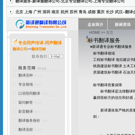
翻译服务
-新译通
翻译公司
-
北京专业翻译公司
-
上海专业翻译公司
北京
上海
广州
深圳
南京
杭州
苏州
青岛
成都
重庆
长沙
武汉
--
翻译
HOME
>>
首页
标书翻译服务
专业同声传译-同声翻译
■
新译通
专业标书翻译服务
翻译公司
>>
翻译范畴
标书翻译领域
工程标书翻译 项目建议书
铁路建设标书翻译 土木工
房屋建筑标书翻译 石油天
翻译语种
Team
专业领域
Team
标书翻译质量保障
标书翻译是法律翻译和商
口语陪同翻译
Team
赢得投标方的信任和好感
疑问解答
Team
新译通依靠严格的质量控
影音翻译
Team
则：
翻译服务报价
Team
翻译流程
Team