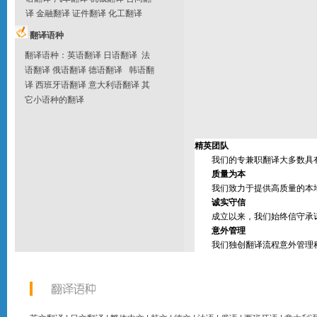
译
金融翻译
证件翻译
化工翻译
翻译语种
翻译语种
：
英语翻译
日语翻译
法
语翻译
俄语翻译
德语翻译
韩语翻
译
西班牙语翻译
意大利语翻译
其
它
小语种的翻译
精英团队
我们的专兼职翻译大多数具有
质量为本
我们致力于提供高质量的本地
诚实守信
成立以来，我们始终信守承诺
意外管理
我们独创翻译流程意外管理程