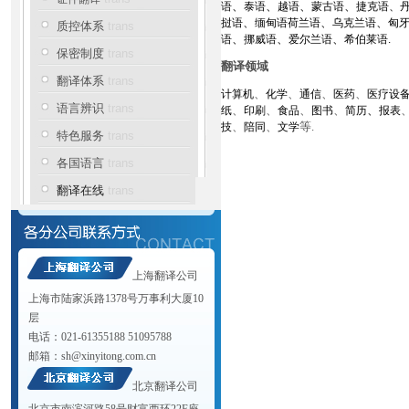
、
、
、
、
语
泰语
越语
蒙古语
捷克语
、
、
、
、
挝语
缅甸语
荷兰语
乌克兰语
匈
质控体系
trans
、
、
、
.
语
挪威语
爱尔兰语
希伯莱语
保密制度
trans
翻译领域
翻译体系
trans
、
、
、
、
计算机
化学
通信
医药
医疗设
语言辨识
trans
、
、
、
、
、
纸
印刷
食品
图书
简历
报表
、
、
等.
技
陪同
文学
特色服务
trans
各国语言
trans
翻译在线
trans
上海翻译公司
上海市陆家浜路1378号万事利大厦10
层
电话：021-61355188 51095788
邮箱：
sh@xinyitong.com.cn
北京翻译公司