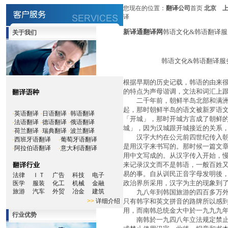
您现在的位置：
翻译公司
首页
北京
译
新译通翻译网
韩语文化&韩语翻译服
关于我们
韩语文化&韩语翻译服
根据早期的历史记载，韩语的由来
的特点为声母谐调，文法和词汇
二千年前，朝鲜半岛北部和满洲有
起，那时朝鲜半岛的语文被新罗语
·
英语翻译
·
日语翻译
·
韩语翻译
「开城」，那时开城方言成了朝鲜
·
法语翻译
·
德语翻译
·
俄语翻译
城」，因为汉城跟开城接近的关系
·
荷兰翻译
·
瑞典翻译
·
波兰翻译
汉字大约在公元前四世纪传入朝鲜
·
西班牙语翻译
·
葡萄牙语翻译
是用汉字来书写的。那时候一篇文
·
阿拉伯语翻译
·
意大利语翻译
用中文写成的。从汉字传入开始，
来记录汉文而不是韩语，一般百姓
易的事。自从训民正音字母发明後
法律
ＩＴ
广告
科技
电子
政治界所采用，汉字为主的现象到
医学
服装
化工
机械
金融
旅游
汽车
外贸
冶金
建筑
九八年到韩国旅游的四百多万外国
>>
详细介绍
只有韩字和英文拼音的路牌所以感
用，而南韩总统金大中於一九九九
行业优势
南韩於一九四八年立法规定禁止在