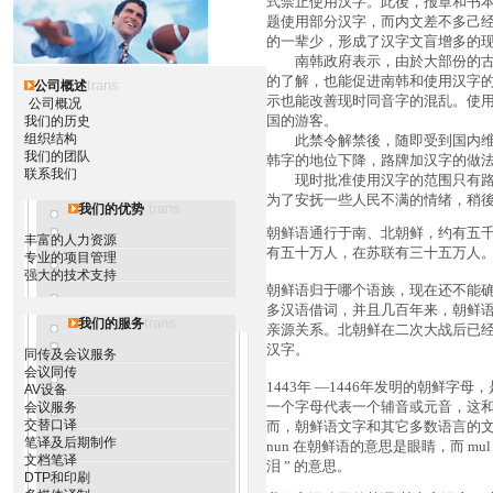
式禁止使用汉字。此後，报章和书
题使用部分汉字，而内文差不多己
的一辈少，形成了汉字文盲增多的
南韩政府表示，由於大部份的古藉
的了解，也能促进南韩和使用汉字
trans
公司概述
示也能改善现时同音字的混乱。使
公司概况
国的游客。
我们的历史
组织结构
此禁令解禁後，随即受到国内维护
我们的团队
韩字的地位下降，路牌加汉字的做
联系我们
现时批准使用汉字的范围只有路牌
为了安抚一些人民不满的情绪，稍
trans
我们的优势
朝鲜语通行于南、北朝鲜，约有五
丰富的人力资源
有五十万人，在苏联有三十五万人
专业的项目管理
强大的技术支持
朝鲜语归于哪个语族，现在还不能
多汉语借词，并且几百年来，朝鲜
trans
我们的服务
亲源关系。北朝鲜在二次大战后已
汉字。
同传及会议服务
会议同传
1443年 —1446年发明的朝鲜
AV设备
一个字母代表一个辅音或元音，这
会议服务
交替口译
而，朝鲜语文字和其它多数语言的
笔译及后期制作
nun 在朝鲜语的意思是眼睛，而 mul 
文档笔译
泪 ” 的意思。
DTP和印刷