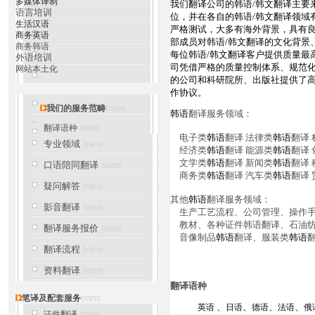
多媒体译制
我们翻译公司的韩语/韩文翻译主要
语言培训
位，并在各自的韩语/韩文翻译领域
生活汉语
严格测试，大多有海外背景，具有良
商务英语
部成员对韩语/韩文翻译的文化背景
商务韩语
每位韩语/韩文翻译客户提供质量最
外语培训
司凭借严格的质量控制体系、规范
网站本土化
的公司和科研院所、出版社提供了
作协议。
trans
我们的服务范畴
韩语
翻译服务领域：
trans
翻译语种
电子类
韩语
翻译 法律类
韩语
翻译
专业领域
trans
经济类
韩语
翻译 能源类
韩语
翻译 
文学类
韩语
翻译 新闻类
韩语
翻译 
口语陪同翻译
trans
商务类
韩语
翻译 汽车类
韩语
翻译 
疑问解答
trans
其他
韩语
翻译服务领域：
影音翻译
trans
生产工艺流程、公司管理、操作手
教材、各种证件韩语翻译、石油纺
翻译服务报价
trans
音像制品
韩语
翻译、服装类
韩语
翻译流程
trans
资料翻译
trans
翻译语种
trans
笔译及配套服务
、
、
、
、
英语
日语
德语
法语
俄
trans
证件翻译