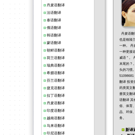
丹麦语翻译
法语翻译
泰语翻译
俄语翻译
丹麦语翻
韩语翻译
也是格陵
蒙语翻译
一种。 
朝鲜语翻译
一种更接近
荷兰语翻译
威语 ” 
末尾的 ? 
瑞典语翻译
头的习惯。
希腊语翻译
51098
芬兰语翻译
翻译 投资
捷克语翻译
药类英文翻
册英文翻译
拉丁语翻译
语翻译 
丹麦语翻译
俗、体育
印度语翻译
品、环保
越南语翻译
务。
马来语翻译
新译
印尼语翻译