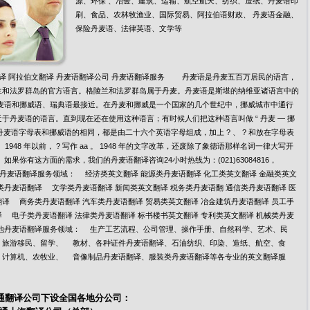
源、环保 、冶金、建筑、运输、航空航天、纺织、造纸、丹麦语印
刷、食品、农林牧渔业、国际贸易、阿拉伯语财政、 丹麦语金融、
保险丹麦语、法律英语、文学等
译 阿拉伯文翻译 丹麦语翻译公司 丹麦语翻译服务 丹麦语是丹麦五百万居民的语言，
兰和法罗群岛的官方语言。格陵兰和法罗群岛属于丹麦。丹麦语是斯堪的纳维亚诸语言中的
丹麦语和挪威语、瑞典语最接近。在丹麦和挪威是一个国家的几个世纪中，挪威城市中通行
于丹麦语的语言。直到现在还在使用这种语言；有时候人们把这种语言叫做 “ 丹麦 — 挪
。 丹麦语字母表和挪威语的相同，都是由二十六个英语字母组成，加上 ? 、 ? 和放在字母表
。 1948 年以前， ? 写作 aa 。 1948 年的文字改革，还废除了象德语那样名词一律大写开
 如果你有这方面的需求，我们的丹麦语翻译咨询24小时热线为：(021)63084816，
681 丹麦语翻译服务领域： 经济类英文翻译 能源类丹麦语翻译 化工类英文翻译 金融类英文
类丹麦语翻译 文学类丹麦语翻译 新闻类英文翻译 税务类丹麦语翻 通信类丹麦语翻译 医
译 商务类丹麦语翻译 汽车类丹麦语翻译 贸易类英文翻译 冶金建筑丹麦语翻译 员工手
 电子类丹麦语翻译 法律类丹麦语翻译 标书楼书英文翻译 专利类英文翻译 机械类丹麦
其他丹麦语翻译服务领域： 生产工艺流程、公司管理、操作手册、自然科学、艺术、民
、旅游移民、留学、 教材、各种证件丹麦语翻译、石油纺织、印染、造纸、航空、食
、计算机、农牧业、 音像制品丹麦语翻译、服装类丹麦语翻译等各专业的英文翻译服
通
翻译公司
下设全国各地分公司：